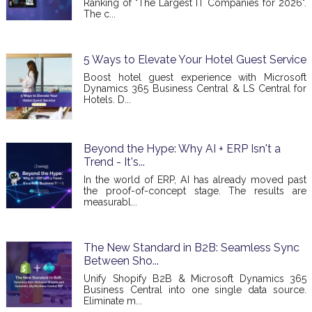
Ranking of "The Largest IT Companies for 2026".
The c...
5 Ways to Elevate Your Hotel Guest Service
Boost hotel guest experience with Microsoft
Dynamics 365 Business Central & LS Central for
Hotels. D...
Beyond the Hype: Why AI + ERP Isn't a
Trend - It's...
In the world of ERP, AI has already moved past
the proof-of-concept stage. The results are
measurabl...
The New Standard in B2B: Seamless Sync
Between Sho...
Unify Shopify B2B & Microsoft Dynamics 365
Business Central into one single data source.
Eliminate m...